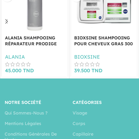
ALANIA SHAMPOOING
BIOXSINE SHAMPOOING
RÉPARATEUR PRODIGE
POUR CHEVEUX GRAS 300
400ML
ML
ALANIA
BIOXSINE
45.000
TND
39.500
TND
NOTRE SOCIÉTÉ
CATÉGORIES
Qui Sommes-Nous ?
Visage
Mentions Légales
Corps
Conditions Générales De
Capillaire