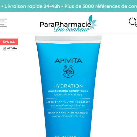
ivraison rapide 24-48h • Plus de 3000 références de conf
ÉPUISÉ