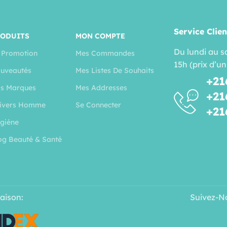
Service Clien
RODUITS
MON COMPTE
Du lundi au s
 Promotion
Mes Commandes
15h (prix d’un
uveautés
Mes Listes De Souhaits
+21
s Marques
Mes Addresses
+21
ivers Homme
Se Connecter
+21
giéne
og Beauté & Santé
raison:
Suivez-N