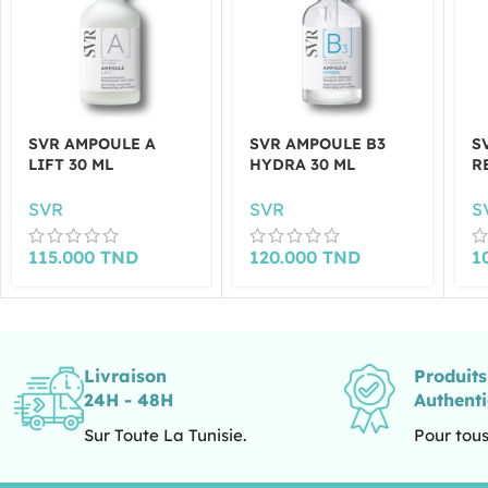
SVR AMPOULE A
SVR AMPOULE B3
S
LIFT 30 ML
HYDRA 30 ML
R
SVR
SVR
S
115.000
TND
120.000
TND
1
Livraison
Produit
24H - 48H
Authent
Sur Toute La Tunisie.
Pour tous