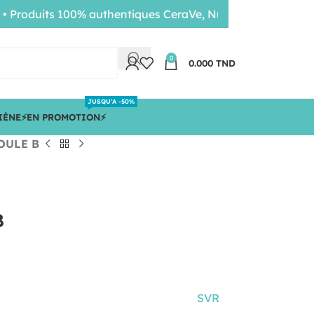
oduits 100% authentiques CeraVe, Nuxe, Bioderma • Livrai
0
0.000
TND
JUSQU'A -50%
IÈNE
⚡️EN PROMOTION⚡️
OULE B
B
SVR