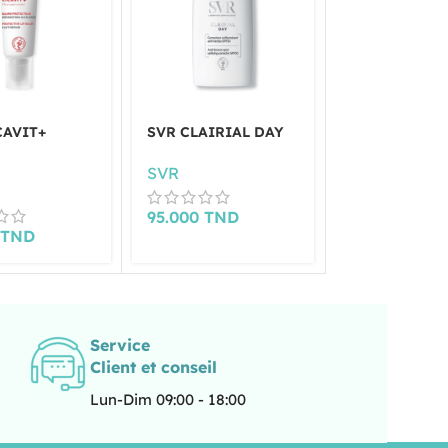
CAVIT+
SVR CLAIRIAL DAY
SVR DENSIT
CREME CORR
50ML
SVR
SVR
95.000
TND
0
TND
150.000
TN
Service
Client et conseil
Lun-Dim 09:00 - 18:00