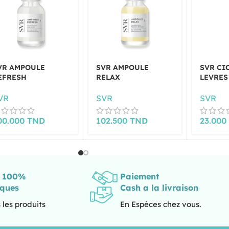
VR AMPOULE
SVR AMPOULE
SVR CI
EFRESH
RELAX
LEVRES
VR
SVR
SVR
00.000
TND
102.500
TND
23.00
s 100%
Paiement
iques
Cash a la livraison
 les produits
En Espèces chez vous.