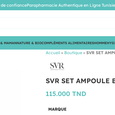
 confiance
Parapharmacie Authentique en Ligne Tunisie • Pr
 & MAMAN
NATURE & BIO
COMPLÉMENTS ALIMENTAIRES
HOMME
HYG
Accueil
»
Boutique
»
SVR SET AMP
SVR SET AMPOULE 
115.000
TND
MARQUE