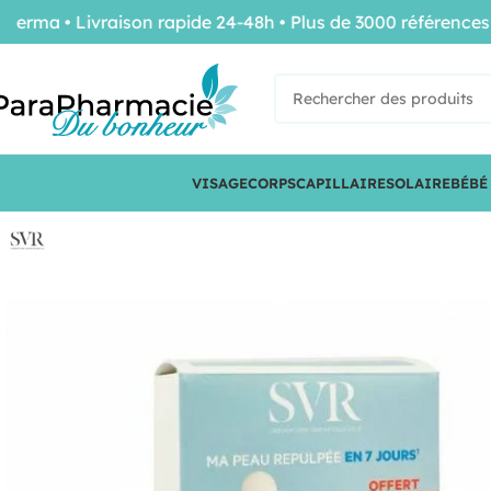
a • Livraison rapide 24-48h • Plus de 3000 références de
VISAGE
CORPS
CAPILLAIRE
SOLAIRE
BÉBÉ