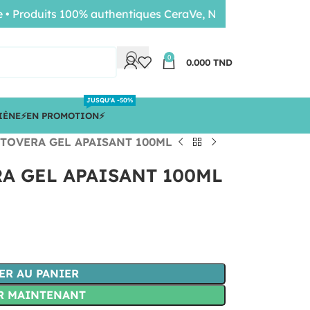
roduits 100% authentiques CeraVe, Nuxe, Bioderma • Livra
0
0.000
TND
JUSQU'A -50%
IÈNE
⚡️EN PROMOTION⚡️
TOVERA GEL APAISANT 100ML
A GEL APAISANT 100ML
ER AU PANIER
R MAINTENANT