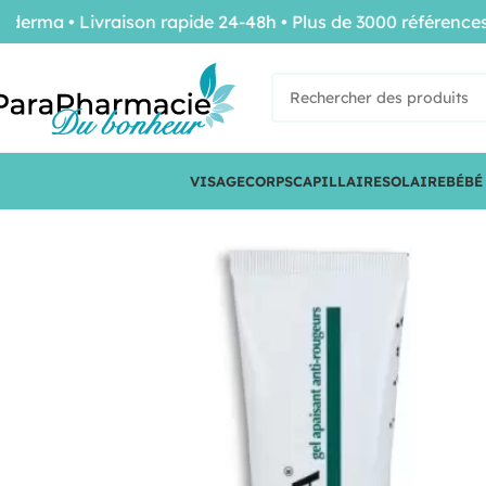
ma • Livraison rapide 24-48h • Plus de 3000 références d
VISAGE
CORPS
CAPILLAIRE
SOLAIRE
BÉBÉ