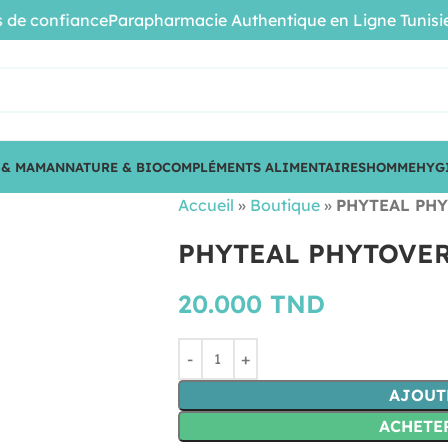
e confiance
Parapharmacie Authentique en Ligne Tunisie • P
 & MAMAN
NATURE & BIO
COMPLÉMENTS ALIMENTAIRES
HOMME
HYG
Accueil
»
Boutique
»
PHYTEAL PHY
PHYTEAL PHYTOVER
20.000
TND
AJOUT
ACHETE