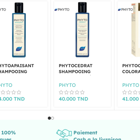
HYTOAPAISANT
PHYTOCEDRAT
PHYTO
HAMPOOING
SHAMPOOING
COLOR
RAITANT APAISANT
PURIFIANT SÉBO-
PERMA
50ML
RÉGULATEUR 250ML
BLOND 
HYTO
PHYTO
PHYTO
DORÉ-8
4.000
TND
40.000
TND
41.00
s 100%
Paiement
iques
Cash a la livraison