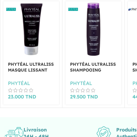
PHYTÉAL ULTRALISS
PHYTÉAL ULTRALISS
P
MASQUE LISSANT
SHAMPOOING
S
100ML
LISSANT 250ML
T
2
PHYTÉAL
PHYTÉAL
P
23.000
TND
29.500
TND
4
Livraison
Produit
24H - 48H
Authent