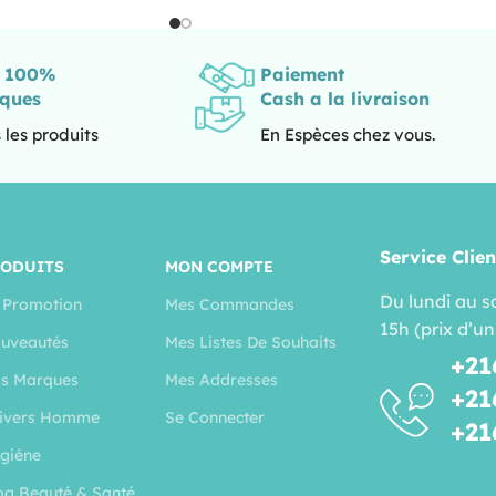
s 100%
Paiement
iques
Cash a la livraison
 les produits
En Espèces chez vous.
Service Clien
RODUITS
MON COMPTE
Du lundi au s
 Promotion
Mes Commandes
15h (prix d’un
uveautés
Mes Listes De Souhaits
+21
s Marques
Mes Addresses
+21
ivers Homme
Se Connecter
+21
giéne
og Beauté & Santé