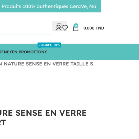
duits 100% authentiques CeraVe, Nuxe, Bioderma • Livrais
0
0.000
TND
JUSQU'A -50%
IÈNE
⚡️EN PROMOTION⚡️
 NATURE SENSE EN VERRE TAILLE S
RE SENSE EN VERRE
RT