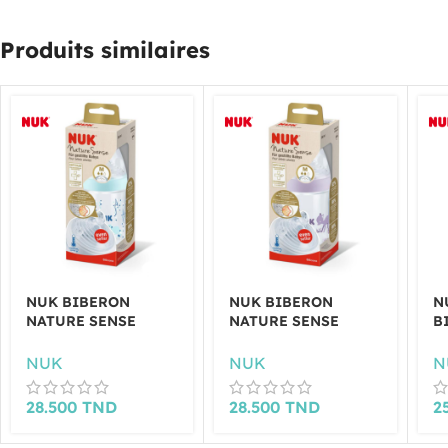
Produits similaires
NUK BIBERON
NUK BIBERON
N
NATURE SENSE
NATURE SENSE
B
TAILLE M 260ML
TAILLE M 260ML
M
BLEU
VIOLET
3
NUK
NUK
N
28.500
TND
28.500
TND
2