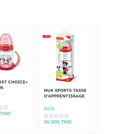
RST CHOICE+
ON
NUK SPORTS TASSE
NUK SPORTS 
ENTISSAGE
D’APPRENTISSAGE
D’APPRENTI
IS 150 ML
MINNIE MOUSE
MINNIE MOU
24M+ 450ML
ROSE 24M+ 4
NUK
NUK
0
TND
36.000
TND
36.000
TND