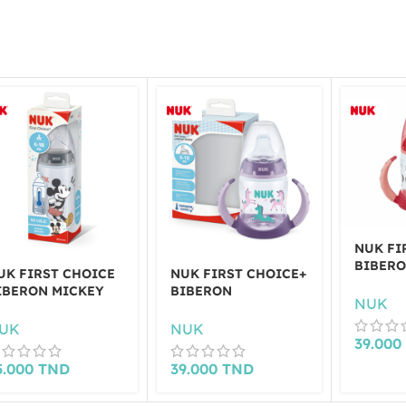
NUK FI
BIBER
UK FIRST CHOICE
NUK FIRST CHOICE+
D’APPR
IBERON MICKEY
BIBERON
6-18 MO
NUK
OUSE 6-18 MOIS
D’APPRENTISSAGE
00ML
6-18 MOIS 150 ML
UK
NUK
39.00
5.000
TND
39.000
TND