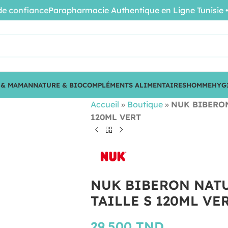
confiance
Parapharmacie Authentique en Ligne Tunisie • Pro
 & MAMAN
NATURE & BIO
COMPLÉMENTS ALIMENTAIRES
HOMME
HYG
Accueil
»
Boutique
»
NUK BIBERON
120ML VERT
NUK BIBERON NATU
TAILLE S 120ML VE
29.500
TND