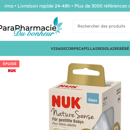
 • Livraison rapide 24-48h • Plus de 3000 références de 
VISAGE
CORPS
CAPILLAIRE
SOLAIRE
BÉBÉ
ÉPUISÉ