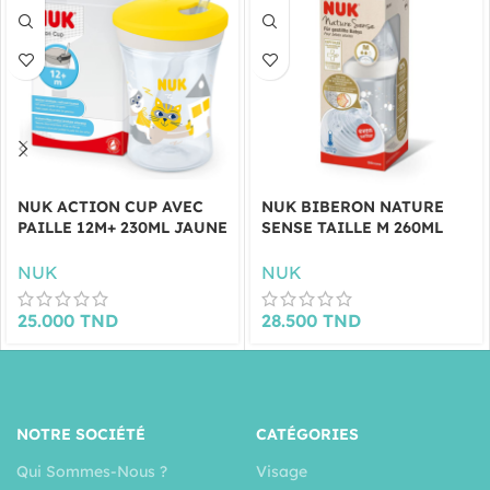
NUK ACTION CUP AVEC
NUK BIBERON NATURE
PAILLE 12M+ 230ML JAUNE
SENSE TAILLE M 260ML
NUK
NUK
25.000
TND
28.500
TND
NOTRE SOCIÉTÉ
CATÉGORIES
Qui Sommes-Nous ?
Visage