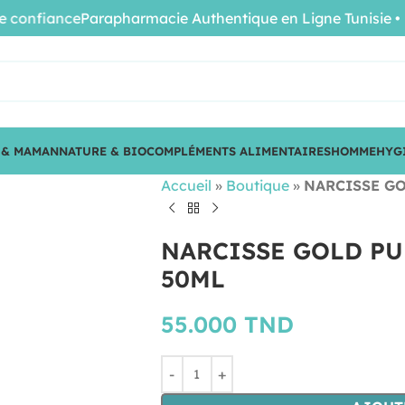
nfiance
Parapharmacie Authentique en Ligne Tunisie • Prod
 & MAMAN
NATURE & BIO
COMPLÉMENTS ALIMENTAIRES
HOMME
HYG
Accueil
»
Boutique
»
NARCISSE GO
NARCISSE GOLD PU
50ML
55.000
TND