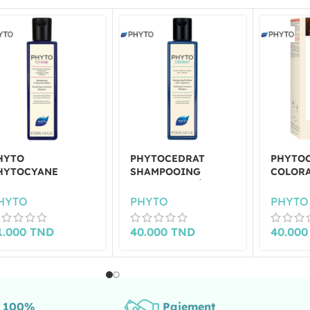
HYTO
PHYTOCEDRAT
PHYTO
HYTOCYANE
SHAMPOOING
COLOR
HAMPOING
PURIFIANT SÉBO-
PERMA
RAITANT
RÉGULATEUR 250ML
BLOND 
HYTO
PHYTO
PHYTO
ENSIFIANT 250 ML
DORÉ-7
1.000
TND
40.000
TND
40.00
s 100%
Paiement