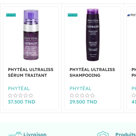
PHYTÉAL ULTRALISS
PHYTÉAL ULTRALISS
P
SÉRUM TRAITANT
SHAMPOOING
P
40ML
LISSANT 250ML
S
T
PHYTÉAL
PHYTÉAL
P
D
37.500
TND
29.500
TND
4
Livraison
Produit