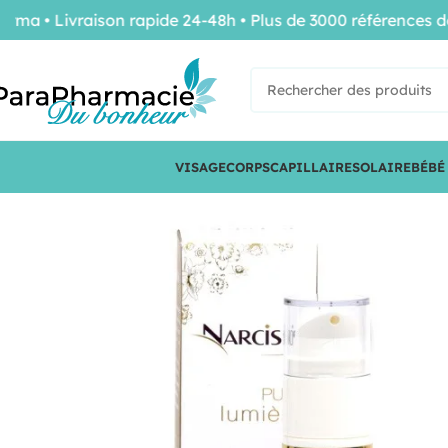
• Livraison rapide 24-48h • Plus de 3000 références de co
VISAGE
CORPS
CAPILLAIRE
SOLAIRE
BÉBÉ