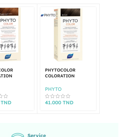
COLOR
PHYTOCOLOR
PHYTOCOLO
ATION
COLORATION
COLORATION
NENTE
PERMANENTE
PERMANENT
CUIVRÉ
BLOND FONCÉ -6
CHÂTAIN MA
PHYTO
PHYTO
.43
-4.77
0
TND
41.000
TND
41.000
TND
Service