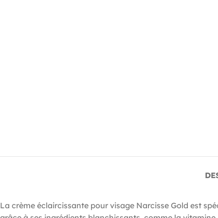
DE
La crème éclaircissante pour visage Narcisse Gold est spéc
grâce à ses ingrédients blanchissants, comme la vitamine B3,