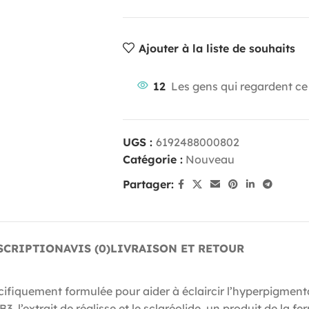
Ajouter à la liste de souhaits
12
Les gens qui regardent ce
UGS :
6192488000802
Catégorie :
Nouveau
Partager:
SCRIPTION
AVIS (0)
LIVRAISON ET RETOUR
ifiquement formulée pour aider à éclaircir l’hyperpigmenta
 l’extrait de réglisse et le sclaréolide, un produit de la f