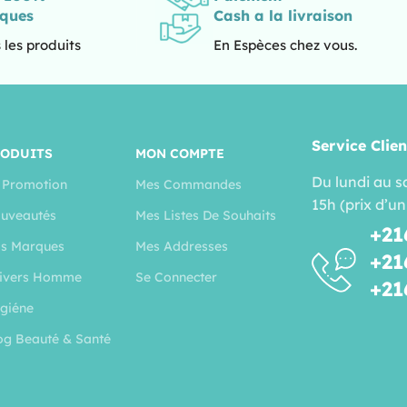
iques
Cash a la livraison
 les produits
En Espèces chez vous.
Service Clien
RODUITS
MON COMPTE
Du lundi au s
 Promotion
Mes Commandes
15h (prix d’un
uveautés
Mes Listes De Souhaits
+21
s Marques
Mes Addresses
+21
ivers Homme
Se Connecter
+21
giéne
og Beauté & Santé