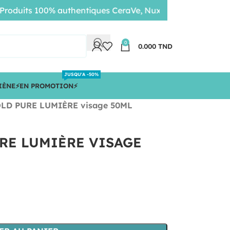
uits 100% authentiques CeraVe, Nuxe, Bioderma • Livraison
0
0.000
TND
JUSQU'A -50%
IÈNE
⚡️EN PROMOTION⚡️
LD PURE LUMIÈRE visage 50ML
RE LUMIÈRE VISAGE