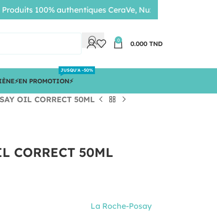
duits 100% authentiques CeraVe, Nuxe, Bioderma • Livraiso
0
0.000
TND
JUSQU'A -50%
IÈNE
⚡️EN PROMOTION⚡️
SAY OIL CORRECT 50ML
IL CORRECT 50ML
La Roche-Posay