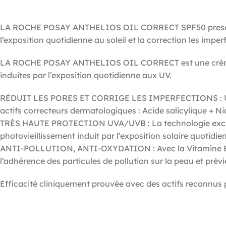
LA ROCHE POSAY ANTHELIOS OIL CORRECT SPF50 presente la 
l’exposition quotidienne au soleil et la correction les imper
LA ROCHE POSAY ANTHELIOS OIL CORRECT est une crème visa
induites par l’exposition quotidienne aux UV.
RÉDUIT LES PORES ET CORRIGE LES IMPERFECTIONS : Une e
actifs correcteurs dermatologiques : Acide salicylique + Ni
TRÈS HAUTE PROTECTION UVA/UVB : La technologie exclus
photovieillissement induit par l’exposition solaire quotidie
ANTI-POLLUTION, ANTI-OXYDATION : Avec la Vitamine B3 et
l’adhérence des particules de pollution sur la peau et prévie
Efficacité cliniquement prouvée avec des actifs reconnus p