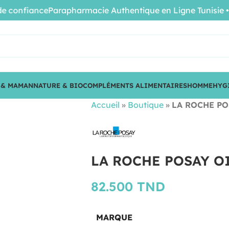
onfiance
Parapharmacie Authentique en Ligne Tunisie • Pro
 & MAMAN
NATURE & BIO
COMPLÉMENTS ALIMENTAIRES
HOMME
HYG
Accueil
»
Boutique
»
LA ROCHE PO
LA ROCHE POSAY O
82.500
TND
MARQUE