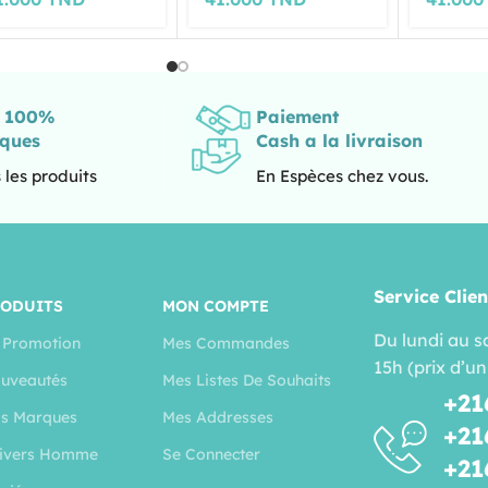
s 100%
Paiement
iques
Cash a la livraison
 les produits
En Espèces chez vous.
Service Clien
RODUITS
MON COMPTE
Du lundi au s
 Promotion
Mes Commandes
15h (prix d’un
uveautés
Mes Listes De Souhaits
+21
s Marques
Mes Addresses
+21
ivers Homme
Se Connecter
+21