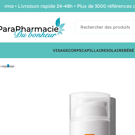
 • Livraison rapide 24-48h • Plus de 3000 références de c
VISAGE
CORPS
CAPILLAIRE
SOLAIRE
BÉBÉ