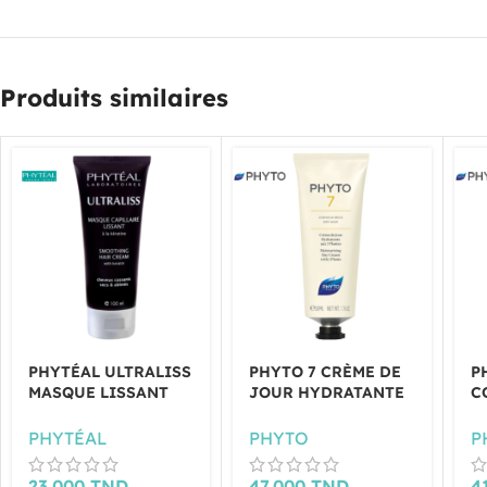
Produits similaires
PHYTÉAL ULTRALISS
PHYTO 7 CRÈME DE
P
MASQUE LISSANT
JOUR HYDRATANTE
C
100ML
CHEVEUX SECS 50ML
P
B
PHYTÉAL
PHYTO
P
23.000
TND
47.000
TND
4