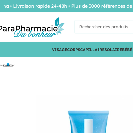
Livraison rapide 24-48h • Plus de 3000 références de con
VISAGE
CORPS
CAPILLAIRE
SOLAIRE
BÉBÉ