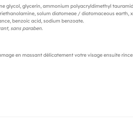
lene glycol, glycerin, ammonium polyacryldimethyl tauram
triethanolamine, solum diatomeae / diatomaceous earth, x
nce, benzoic acid, sodium benzoate.
rant, sans paraben.
mmage en massant délicatement votre visage ensuite rincez