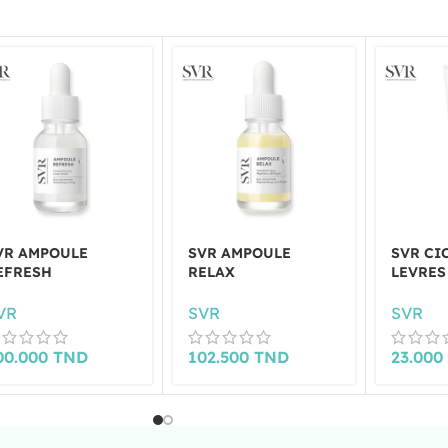
VR AMPOULE
SVR AMPOULE
SVR CI
EFRESH
RELAX
LEVRES
VR
SVR
SVR
00.000
TND
102.500
TND
23.00