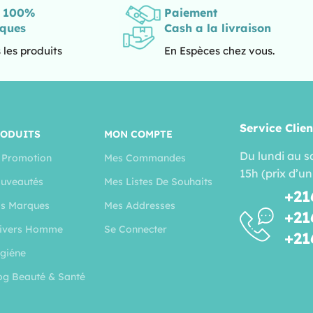
s 100%
Paiement
iques
Cash a la livraison
 les produits
En Espèces chez vous.
Service Clien
RODUITS
MON COMPTE
Du lundi au s
 Promotion
Mes Commandes
15h (prix d’un
uveautés
Mes Listes De Souhaits
+21
s Marques
Mes Addresses
+21
ivers Homme
Se Connecter
+21
giéne
og Beauté & Santé