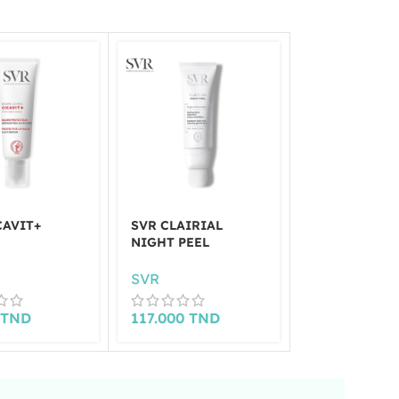
CAVIT+
SVR CLAIRIAL
SVR SEBIAC
NIGHT PEEL
MICRO-PEEL
FL150ML
SVR
SVR
0
TND
117.000
TND
46.500
TND