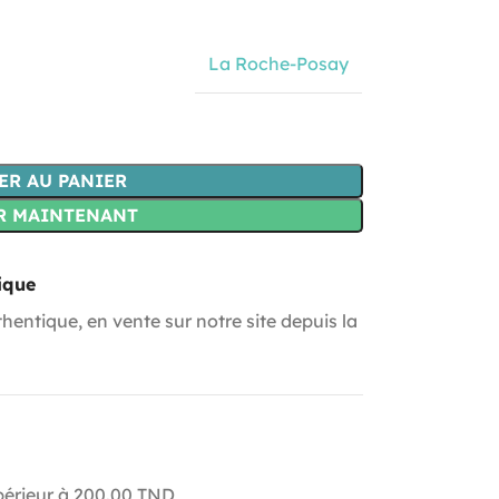
La Roche-Posay
ER AU PANIER
R MAINTENANT
ique
hentique, en vente sur notre site depuis la
upérieur à 200.00 TND