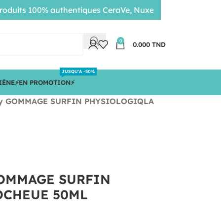
ts 100% authentiques CeraVe, Nuxe, Bioderma • Livraison 
0
0.000
TND
JUSQU'A -50%
IÈNE
⚡️EN PROMOTION⚡️
say GOMMAGE SURFIN PHYSIOLOGIQLA
GOMMAGE SURFIN
OCHEUE 50ML