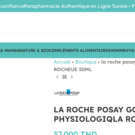
fiance
Parapharmacie Authentique en Ligne Tunisie • Produi
 & MAMAN
NATURE & BIO
COMPLÉMENTS ALIMENTAIRES
HOMME
HYG
Accueil
»
Boutique
»
la roche po
ROCHEUE 50ML
LA ROCHE POSAY 
PHYSIOLOGIQLA R
57.000
TND