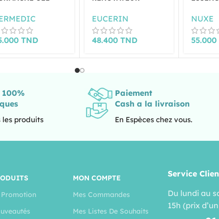
ETTOYANT 500ML
KUTANÉ K10
RÉVÉLA
DERMOPURE 40ML
HYDRA
ERMEDIC
EUCERIN
NUXE
AQUABE
5.000
TND
48.400
TND
55.00
s 100%
Paiement
iques
Cash a la livraison
 les produits
En Espèces chez vous.
Service Clien
RODUITS
MON COMPTE
Du lundi au s
 Promotion
Mes Commandes
15h (prix d’un
uveautés
Mes Listes De Souhaits