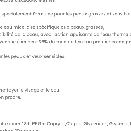
PEAUX GRASSES 400 ML
 spécialement formulée pour les peaux grasses et sensibles.
ne eau micellaire spécifique aux peaux grasses,
sibilité de la peau, avec l’action apaisante de l’eau therm
 glycérine éliminent 98% du fond de teint au premier coton 
 les peaux et yeux sensibles.
nettoyer le visage et le cou.
on propre.
oloxamer 184, PEG-6 Caprylic/Capric Glycerides, Glycerin,
Parfum/Fragrance.