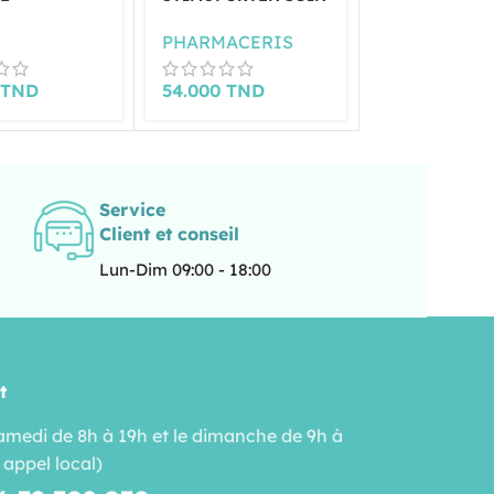
TRICE
STIMULANT POUSSE
RÉTINOL 0.3 
TANTE
DES CHEVEUX
PHARMACERIS
PHARMACER
LLA 200ML
0
TND
54.000
TND
50.000
TND
Service
Client et conseil
Lun-Dim 09:00 - 18:00
t
amedi de 8h à 19h et le dimanche de 9h à
 appel local)