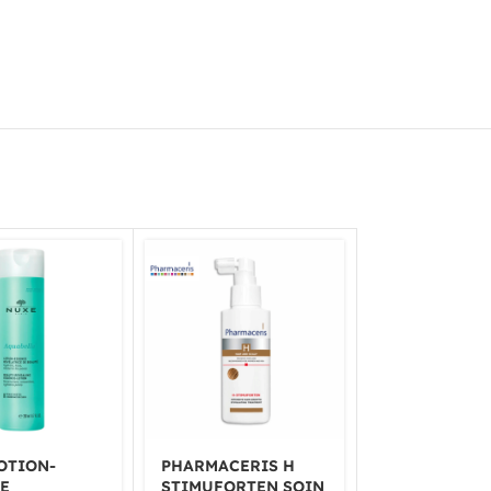
OTION-
PHARMACERIS H
PHARMACERI
E
STIMUFORTEN SOIN
CRÈME DE N