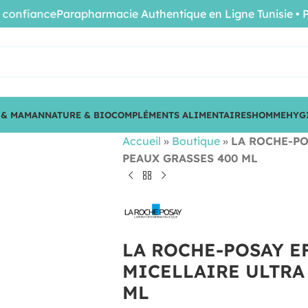
fiance
Parapharmacie Authentique en Ligne Tunisie • Produi
 & MAMAN
NATURE & BIO
COMPLÉMENTS ALIMENTAIRES
HOMME
HYG
Accueil
»
Boutique
»
LA ROCHE-PO
PEAUX GRASSES 400 ML
LA ROCHE-POSAY E
MICELLAIRE ULTRA
ML