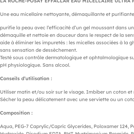
LA ROCHE-POSAY EFFACLAR EAU MICELLAIRE ULTRA 
Une eau micellaire nettoyante, démaquillante et purifiante
purifie la peau avec l’efficacité d’un gel moussant dans u
démaquille et nettoie en douceur dans le respect de la sen
aide à éliminer les impuretés : les micelles associées à la
sans sensation de dessèchement.
Testé sous contrôle dermatologique et ophtalmologique sur
pH physiologique. Sans alcool.
Conseils d’utilisation :
Utiliser matin et/ou soir sur le visage. Imbiber un coton et 
Sécher la peau délicatement avec une serviette ou un cot
Composition :
Aqua, PEG-7 Caprylic/Capric Glycerides, Poloxamer 124, P
Hydroxide, Disodium EDTA, BHT, Myrtrimonium Bromide, 