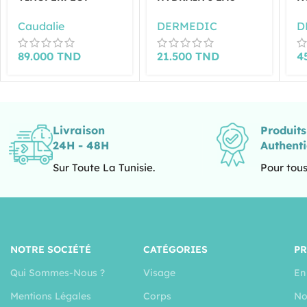
ESSENCE
MICELLAIRE H2O
N
GLYCOLIQUE
500 ML
Caudalie
DERMEDIC
D
CONCENTRÉE
D’ÉCLAT 100ML
89.000
TND
21.500
TND
4
Livraison
Produit
24H - 48H
Authent
Sur Toute La Tunisie.
Pour tous
NOTRE SOCIÉTÉ
CATÉGORIES
P
Qui Sommes-Nous ?
Visage
En
Mentions Légales
Corps
No