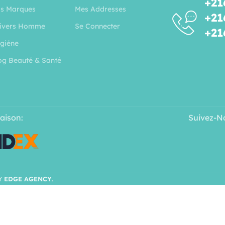
+21
s Marques
Mes Addresses
+21
ivers Homme
Se Connecter
+21
giéne
og Beauté & Santé
raison:
Suivez-N
Y
EDGE AGENCY
.