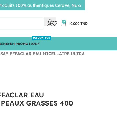
ts 100% authentiques CeraVe, Nuxe, Bioderma • Livraison 
0
0.000
TND
JUSQU'A -50%
IÈNE
⚡️EN PROMOTION⚡️
SAY EFFACLAR EAU MICELLAIRE ULTRA
FFACLAR EAU
 PEAUX GRASSES 400