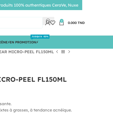
ts 100% authentiques CeraVe, Nuxe, Bioderma • Livraison r
0
0.000
TND
JUSQU'A -50%
IÈNE
⚡️EN PROMOTION⚡️
EAR MICRO-PEEL FL150ML
ICRO-PEEL FL150ML
ssante.
ixtes à grasses, à tendance acnéique.