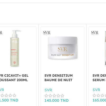
VR CICAVIT+ GEL
SVR DENSITIUM
SVR DE
OUSSANT 200ML
BAUME DE NUIT
SERUM 
50ML
VR
SVR
SVR
1.500
TND
165.00
145.000
TND