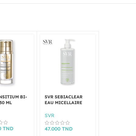
NSITIUM BI-
SVR SEBIACLEAR
SVR SEBIAC
30 ML
EAU MICELLAIRE
MAT+PORES 4
400 ML
SVR
SVR
0
TND
42.000
TND
47.000
TND