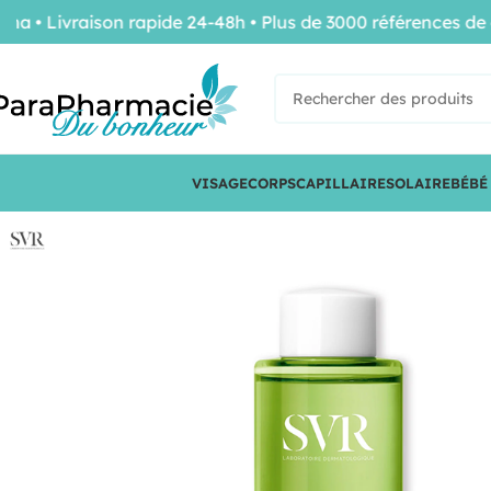
Livraison rapide 24-48h • Plus de 3000 références de conf
VISAGE
CORPS
CAPILLAIRE
SOLAIRE
BÉBÉ