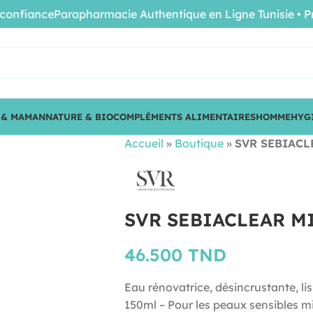
iance
Parapharmacie Authentique en Ligne Tunisie • Produi
 & MAMAN
NATURE & BIO
COMPLÉMENTS ALIMENTAIRES
HOMME
HYG
Accueil
»
Boutique
»
SVR SEBIACL
SVR SEBIACLEAR M
46.500
TND
Eau rénovatrice, désincrustante, li
150ml – Pour les peaux sensibles m