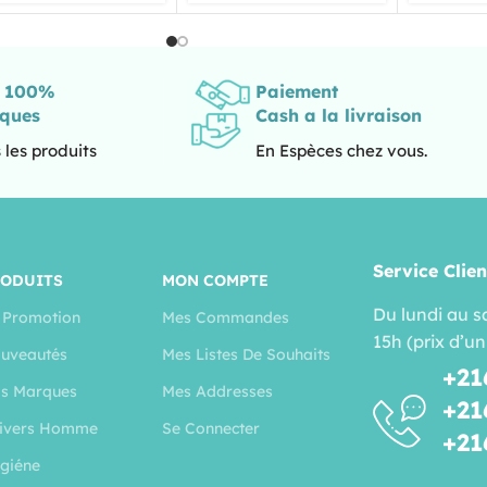
s 100%
Paiement
iques
Cash a la livraison
 les produits
En Espèces chez vous.
Service Clien
RODUITS
MON COMPTE
Du lundi au s
 Promotion
Mes Commandes
15h (prix d’un
uveautés
Mes Listes De Souhaits
+21
s Marques
Mes Addresses
+21
ivers Homme
Se Connecter
+21
giéne