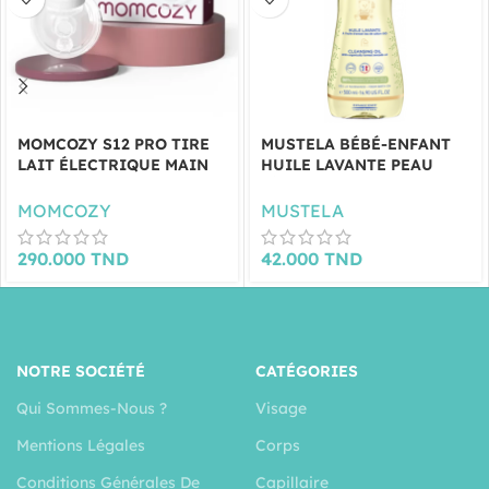
MOMCOZY S12 PRO TIRE
MUSTELA BÉBÉ-ENFANT
LAIT ÉLECTRIQUE MAIN
HUILE LAVANTE PEAU
LIBRE
SÈCHE 500 ML
MOMCOZY
MUSTELA
290.000
TND
42.000
TND
NOTRE SOCIÉTÉ
CATÉGORIES
Qui Sommes-Nous ?
Visage
Mentions Légales
Corps
Conditions Générales De
Capillaire