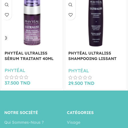
PHYTÉAL ULTRALISS
PHYTÉAL ULTRALISS
SÉRUM TRAITANT 40ML
SHAMPOOING LISSANT
250ML
PHYTÉAL
PHYTÉAL
37.500
TND
29.500
TND
NOTRE SOCIÉTÉ
CATÉGORIES
Qui Sommes-Nous ?
Visage