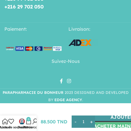
+216 29 702 050
Paiement:
Livraison:
Suivez-Nous
PARAPHARMACIE DU BONHEUR
2023 DESIGNED AND DEVELOPED
Caudalie
BY
EDGE AGENCY
.
Vinosun
Protect
Spray
AJOUTE
0
88.500
TND
Invisible
ACHETER MAI
Haute
Acceuil
Liste de souhaits
Deals
Panier
Mon compte