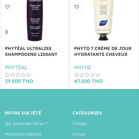
PHYTÉAL ULTRALISS
PHYTO 7 CRÈME DE JOUR
SHAMPOOING LISSANT
HYDRATANTE CHEVEUX
250ML
SECS 50ML
PHYTÉAL
PHYTO
29.500
TND
47.000
TND
NOTRE SOCIÉTÉ
CATÉGORIES
Qui Sommes-Nous ?
Visage
Mentions Légales
Corps