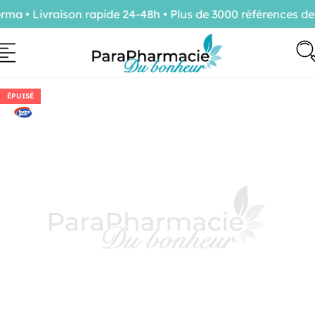
 • Livraison rapide 24-48h • Plus de 3000 références de 
ÉPUISÉ