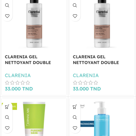
CLARENIA GEL
CLARENIA GEL
NETTOYANT DOUBLE
NETTOYANT DOUBLE
ACTION PEAUX MIXTES À
ACTION PEAUX
GRASSES 200ML
NORMALES À SÈCHES
CLARENIA
CLARENIA
200ML
33.000
TND
33.000
TND