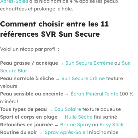
Après-Soleil
à la niacinamide 4 % apaise les peaux
échauffées et prolonge le hâle.
Comment choisir entre les 11
références SVR Sun Secure
Voici un récap par profil :
Peau grasse / acnéique
→
Sun Secure Extrême
ou
Sun
Secure Blur
Peau normale à sèche
→
Sun Secure Crème
texture
velours
Peau sensible ou enceinte
→
Écran Minéral Teinté
100 %
minéral
Tous types de peau
→
Eau Solaire
texture aqueuse
Sport et corps en plage
→
Huile Sèche
fini satiné
Retouches en journée
→
Brume Spray
ou
Easy Stick
Routine du soir
→
Spray Après-Soleil
niacinamide