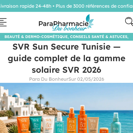
on rapide 24-48h • Plus de 3000 références de confiance
P
BEAUTÉ & DERMO-COSMÉTIQUE
,
CONSEILS SANTÉ & ASTUCES
,
SVR Sun Secure Tunisie —
SANTÉ & BIEN-ÊTRE
guide complet de la gamme
solaire SVR 2026
Para Du Bonheur
Sur 02/05/2026