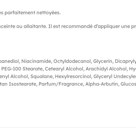
es parfaitement nettoyées.
enceinte ou allaitante. Il est recommandé d’appliquer une p
anediol, Niacinamide, Octyldodecanol, Glycerin, Dicapryly
e, PEG-100 Stearate, Cetearyl Alcohol, Arachidyl Alcohol, 
yl Alcohol, Squalane, Hexylresorcinol, Glyceryl Undecylen
an Isostearate, Parfum/Fragrance, Alpha-Arbutin, Glucose