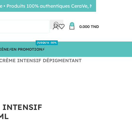
roduits 100% authentiques CeraVe, Nuxe, Bioderma • Livrai
0
0.000
TND
JUSQU'A -50%
IÈNE
⚡️EN PROMOTION⚡️
-CRÈME INTENSIF DÉPIGMENTANT
 INTENSIF
ML