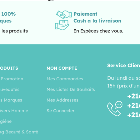
s 100%
Paiement
iques
Cash a la livraison
 les produits
En Espèces chez vous.
Service Clien
RODUITS
MON COMPTE
Du lundi au s
 Promotion
Mes Commandes
15h (prix d’un
uveautés
Mes Listes De Souhaits
+21
s Marques
Mes Addresses
+21
ivers Homme
Se Connecter
+21
giéne
og Beauté & Santé