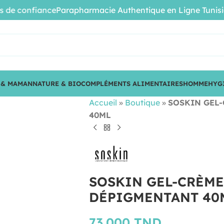
 confiance
Parapharmacie Authentique en Ligne Tunisie • P
 & MAMAN
NATURE & BIO
COMPLÉMENTS ALIMENTAIRES
HOMME
HYG
Accueil
»
Boutique
»
SOSKIN GEL
40ML
SOSKIN GEL-CRÈME
DÉPIGMENTANT 40
73.000
TND