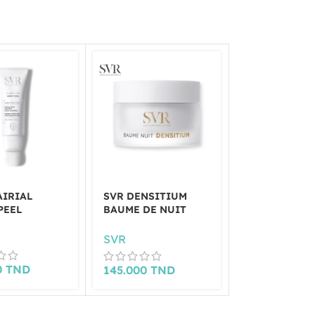
AIRIAL
SVR DENSITIUM
SVR DENSITI
PEEL
BAUME DE NUIT
SERUM 30 ML
50ML
SVR
SVR
0
TND
165.000
TN
145.000
TND