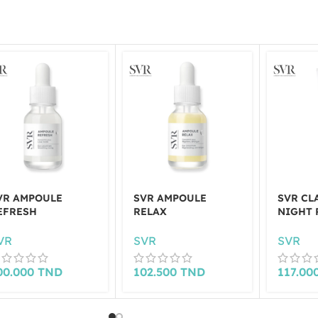
VR AMPOULE
SVR AMPOULE
SVR CL
EFRESH
RELAX
NIGHT 
VR
SVR
SVR
00.000
TND
102.500
TND
117.00