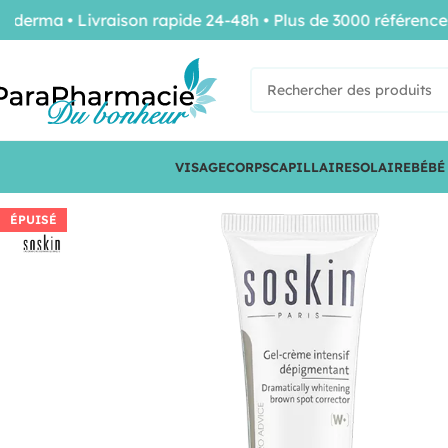
ma • Livraison rapide 24-48h • Plus de 3000 références de
VISAGE
CORPS
CAPILLAIRE
SOLAIRE
BÉBÉ
ÉPUISÉ