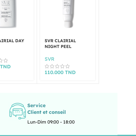
AIRIAL DAY
SVR CLAIRIAL
SVR DENSIT
NIGHT PEEL
BAUME DE N
50ML
SVR
SVR
0
TND
110.000
TND
139.000
TN
Service
Client et conseil
Lun-Dim 09:00 - 18:00