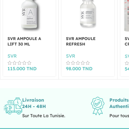
SVR AMPOULE A
SVR AMPOULE
S
LIFT 30 ML
REFRESH
C
R
M
SVR
SVR
S
115.000
TND
98.000
TND
5
Livraison
Produit
24H - 48H
Authent
Sur Toute La Tunisie.
Pour tous