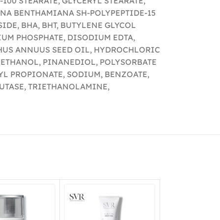
100 STEARATE, GLYCERYL STEARATE,
ANA BENTHAMIANA SH-POLYPEPTIDE-15
DE, BHA, BHT, BUTYLENE GLYCOL
IUM PHOSPHATE, DISODIUM EDTA,
THUS ANNUUS SEED OIL, HYDROCHLORIC
YETHANOL, PINANEDIOL, POLYSORBATE
YL PROPIONATE, SODIUM, BENZOATE,
UTASE, TRIETHANOLAMINE,