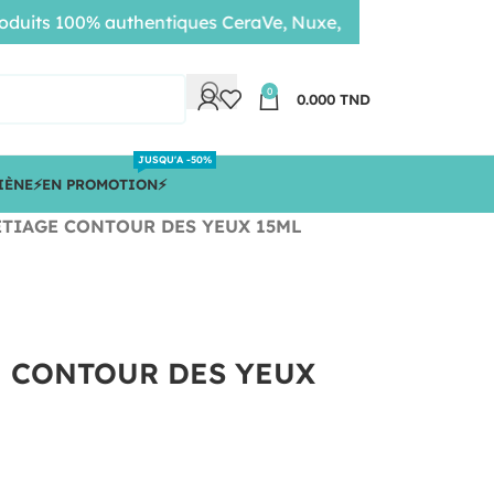
s 100% authentiques CeraVe, Nuxe, Bioderma • Livraison r
0
0.000
TND
JUSQU'A -50%
IÈNE
⚡️EN PROMOTION⚡️
TIAGE CONTOUR DES YEUX 15ML
 CONTOUR DES YEUX