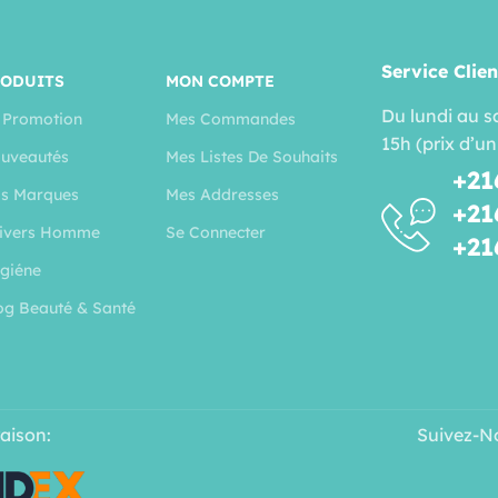
Service Clien
RODUITS
MON COMPTE
Du lundi au s
 Promotion
Mes Commandes
15h (prix d’un
uveautés
Mes Listes De Souhaits
+21
s Marques
Mes Addresses
+21
ivers Homme
Se Connecter
+21
giéne
og Beauté & Santé
raison:
Suivez-N