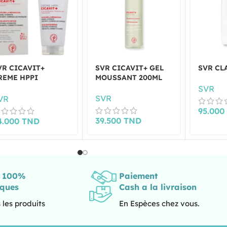
VR CICAVIT+
SVR CICAVIT+ GEL
SVR CL
REME HPPI
MOUSSANT 200ML
EPARATRICE ANTI
SVR
ARQUES 100ML
SVR
VR
95.00
39.500
TND
4.000
TND
s 100%
Paiement
iques
Cash a la livraison
 les produits
En Espèces chez vous.