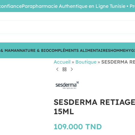
iance
Parapharmacie Authentique en Ligne Tunisie • Produit
 & MAMAN
NATURE & BIO
COMPLÉMENTS ALIMENTAIRES
HOMME
HYG
Accueil
»
Boutique
»
SESDERMA RE
SESDERMA RETIAGE
15ML
109.000
TND