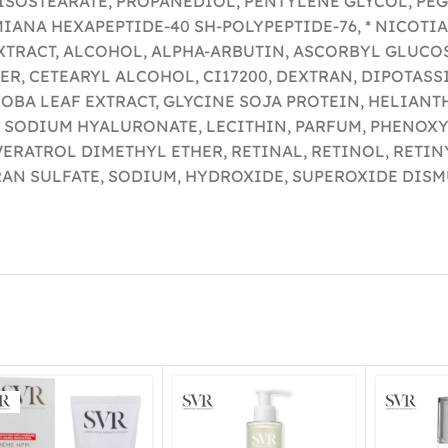
ISOSTEARATE, PROPANEDIOL, PENTYLENE GLYCOL, PEG-
IANA HEXAPEPTIDE-40 SH-POLYPEPTIDE-76, * NICOTI
TRACT, ALCOHOL, ALPHA-ARBUTIN, ASCORBYL GLUCOSI
R, CETEARYL ALCOHOL, CI17200, DEXTRAN, DIPOTASS
OBA LEAF EXTRACT, GLYCINE SOJA PROTEIN, HELIAN
 SODIUM HYALURONATE, LECITHIN, PARFUM, PHENOX
ERATROL DIMETHYL ETHER, RETINAL, RETINOL, RETIN
AN SULFATE, SODIUM, HYDROXIDE, SUPEROXIDE DISM