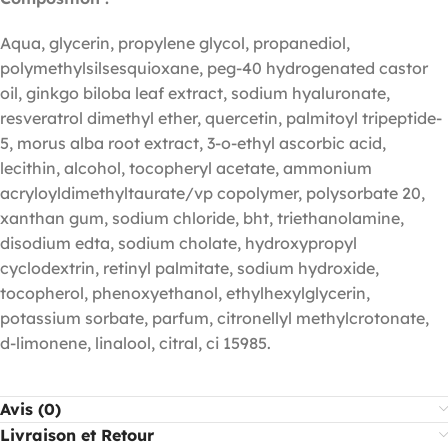
Aqua, glycerin, propylene glycol, propanediol,
polymethylsilsesquioxane, peg-40 hydrogenated castor
oil, ginkgo biloba leaf extract, sodium hyaluronate,
resveratrol dimethyl ether, quercetin, palmitoyl tripeptide-
5, morus alba root extract, 3-o-ethyl ascorbic acid,
lecithin, alcohol, tocopheryl acetate, ammonium
acryloyldimethyltaurate/vp copolymer, polysorbate 20,
xanthan gum, sodium chloride, bht, triethanolamine,
disodium edta, sodium cholate, hydroxypropyl
cyclodextrin, retinyl palmitate, sodium hydroxide,
tocopherol, phenoxyethanol, ethylhexylglycerin,
potassium sorbate, parfum, citronellyl methylcrotonate,
d-limonene, linalool, citral, ci 15985.
Avis (0)
Livraison et Retour