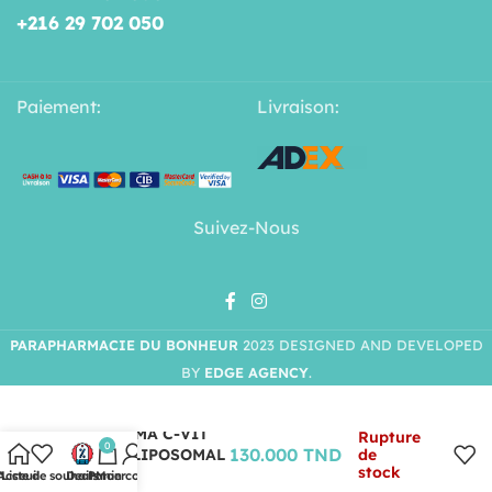
+216 29 702 050
Paiement:
Livraison:
Suivez-Nous
PARAPHARMACIE DU BONHEUR
2023 DESIGNED AND DEVELOPED
BY
EDGE AGENCY
.
SESDERMA C-VIT
Rupture
0
130.000
TND
SÉRUM LIPOSOMAL
de
stock
30ML
Acceuil
Liste de souhaits
Deals
Panier
Mon compte