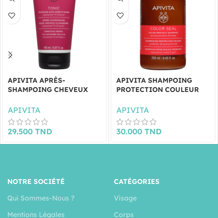
APIVITA APRÈS-
APIVITA SHAMPOING
SHAMPOING CHEVEUX
PROTECTION COULEUR
CLAIRSEMÉS 150ML
250ML
APIVITA
APIVITA
29.500
TND
30.000
TND
NOTRE SOCIÉTÉ
CATÉGORIES
Qui Sommes-Nous ?
Visage
Mentions Légales
Corps