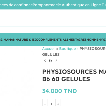
s de confiance
Parapharmacie Authentique en Ligne Tunisie 
 & MAMAN
NATURE & BIO
COMPLÉMENTS ALIMENTAIRES
HOMME
HYG
Accueil
»
Boutique
»
PHYSIOSOUR
GELULES
PHYSIOSOURCES M
B6 60 GELULES
34.000
TND