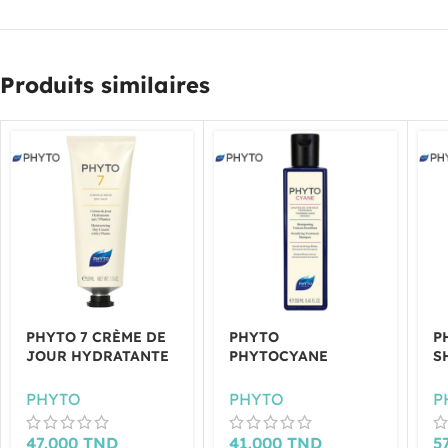
Produits similaires
PHYTO 7 CRÈME DE
PHYTO
P
JOUR HYDRATANTE
PHYTOCYANE
S
CHEVEUX SECS 50ML
SHAMPOING
D
TRAITANT
2
PHYTO
PHYTO
P
DENSIFIANT 250 ML
47.000
TND
41.000
TND
5