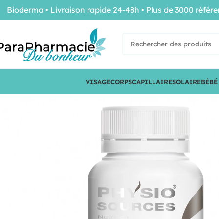
derma • Livraison rapide 24-48h • Plus de 3000 référence
VISAGE
CORPS
CAPILLAIRE
SOLAIRE
BÉBÉ