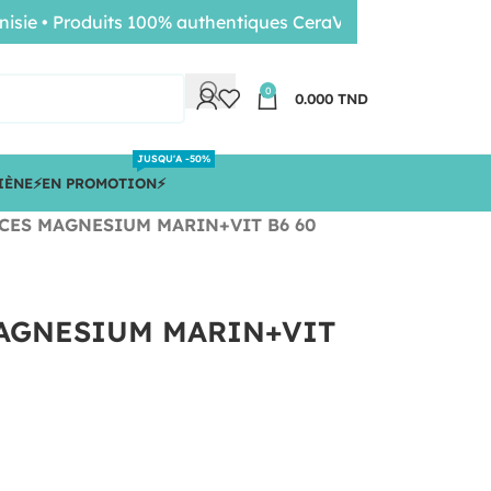
• Produits 100% authentiques CeraVe, Nuxe, Bioderma • Li
0
0.000
TND
JUSQU'A -50%
IÈNE
⚡️EN PROMOTION⚡️
CES MAGNESIUM MARIN+VIT B6 60
AGNESIUM MARIN+VIT