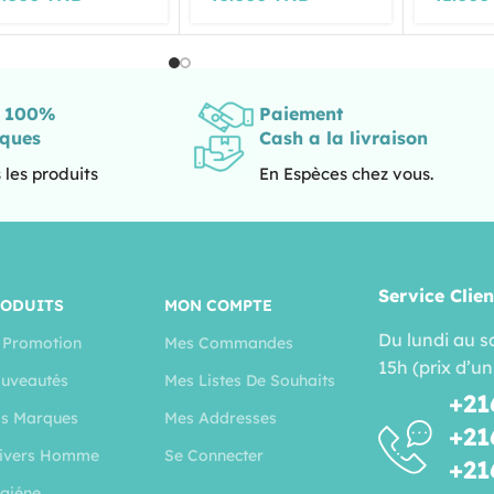
s 100%
Paiement
iques
Cash a la livraison
 les produits
En Espèces chez vous.
Service Clien
RODUITS
MON COMPTE
Du lundi au s
 Promotion
Mes Commandes
15h (prix d’un
uveautés
Mes Listes De Souhaits
+21
s Marques
Mes Addresses
+21
ivers Homme
Se Connecter
+21
giéne