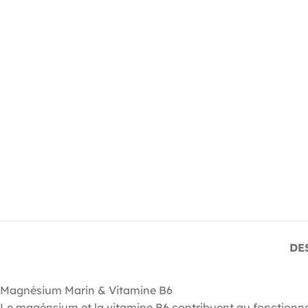
DE
Magnésium Marin & Vitamine B6
Le magénsium et la vitamine B6 contribuent au fonction