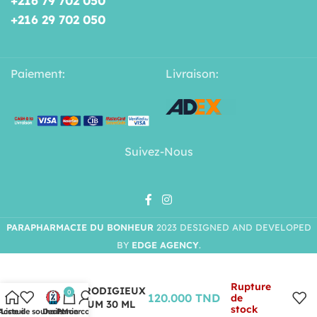
+216 79 702 050
+216 29 702 050
Paiement:
Livraison:
Suivez-Nous
PARAPHARMACIE DU BONHEUR
2023 DESIGNED AND DEVELOPED
BY
EDGE AGENCY
.
Rupture
NUXE PRODIGIEUX
0
120.000
TND
de
LE PARFUM 30 ML
stock
Acceuil
Liste de souhaits
Deals
Panier
Mon compte