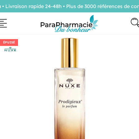
ivraison rapide 24-48h • Plus de 3000 références de conf
ÉPUISÉ