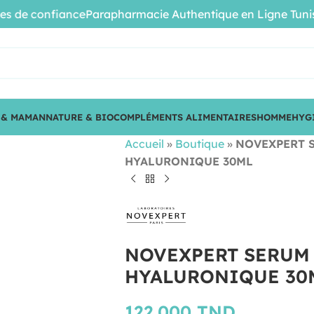
e confiance
Parapharmacie Authentique en Ligne Tunisie • 
 & MAMAN
NATURE & BIO
COMPLÉMENTS ALIMENTAIRES
HOMME
HYG
Accueil
»
Boutique
»
NOVEXPERT S
HYALURONIQUE 30ML
NOVEXPERT SERUM 
HYALURONIQUE 30
122.000
TND