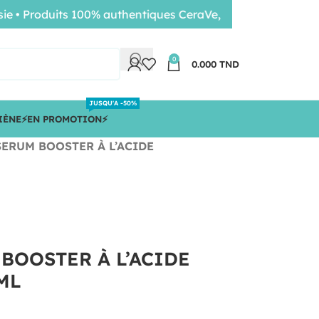
Produits 100% authentiques CeraVe, Nuxe, Bioderma • Livra
0
0.000
TND
JUSQU'A -50%
IÈNE
⚡️EN PROMOTION⚡️
ERUM BOOSTER À L’ACIDE
BOOSTER À L’ACIDE
ML