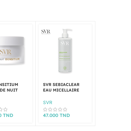
NSITIUM
SVR SEBIACLEAR
SVR SEBIAC
DE NUIT
EAU MICELLAIRE
MICRO-PEEL
400 ML
FL150ML
SVR
SVR
00
TND
47.000
TND
46.500
TND