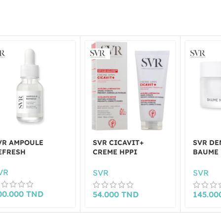
VR AMPOULE
SVR CICAVIT+
SVR DE
EFRESH
CREME HPPI
BAUME 
REPARATRICE ANTI
50ML
MARQUES 100ML
VR
SVR
SVR
00.000
TND
54.000
TND
145.0