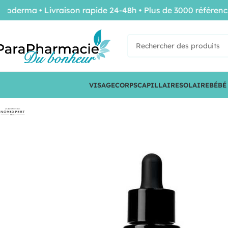
rma • Livraison rapide 24-48h • Plus de 3000 références d
VISAGE
CORPS
CAPILLAIRE
SOLAIRE
BÉBÉ