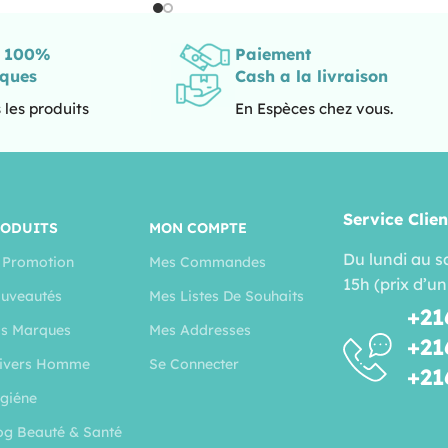
s 100%
Paiement
iques
Cash a la livraison
 les produits
En Espèces chez vous.
Service Clien
RODUITS
MON COMPTE
Du lundi au s
 Promotion
Mes Commandes
15h (prix d’un
uveautés
Mes Listes De Souhaits
+21
s Marques
Mes Addresses
+21
ivers Homme
Se Connecter
+21
giéne
og Beauté & Santé