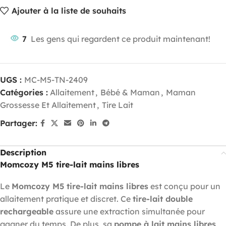
Ajouter à la liste de souhaits
7
Les gens qui regardent ce produit maintenant!
UGS :
MC-M5-TN-2409
Catégories :
Allaitement
,
Bébé & Maman
,
Maman
Grossesse Et Allaitement
,
Tire Lait
Partager:
Description
Momcozy M5 tire-lait mains libres
Le
Momcozy M5 tire-lait mains libres
est conçu pour un
allaitement pratique et discret. Ce
tire-lait double
rechargeable
assure une extraction simultanée pour
gagner du temps. De plus, sa
pompe à lait mains libres