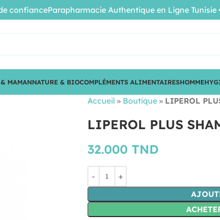
confiance
Parapharmacie Authentique en Ligne Tunisie • Pr
 & MAMAN
NATURE & BIO
COMPLÉMENTS ALIMENTAIRES
HOMME
HYG
Accueil
»
Boutique
»
LIPEROL PLU
LIPEROL PLUS SHAM
32.000
TND
AJOUT
ACHETE