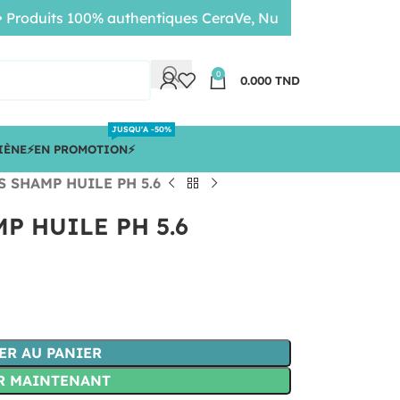
oduits 100% authentiques CeraVe, Nuxe, Bioderma • Livrais
0
0.000
TND
JUSQU'A -50%
IÈNE
⚡️EN PROMOTION⚡️
S SHAMP HUILE PH 5.6
P HUILE PH 5.6
ER AU PANIER
R MAINTENANT