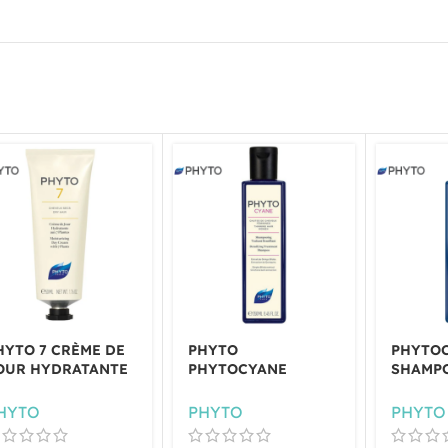
HYTO 7 CRÈME DE
PHYTO
PHYTO
OUR HYDRATANTE
PHYTOCYANE
SHAMP
HEVEUX SECS 50ML
SHAMPOING
PURIFI
TRAITANT
RÉGULA
HYTO
PHYTO
PHYTO
DENSIFIANT 250 ML