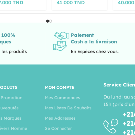
7.000
TND
41.000
TND
40.00
s 100%
Paiement
iques
Cash a la livraison
 les produits
En Espèces chez vous.
Service Clien
RODUITS
MON COMPTE
Du lundi au s
 Promotion
Mes Commandes
15h (prix d’un
uveautés
Mes Listes De Souhaits
+21
s Marques
Mes Addresses
+21
ivers Homme
Se Connecter
+21