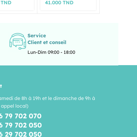
0
TND
41.000
TND
52.500
TND
Service
Client et conseil
Lun-Dim 09:00 - 18:00
t
amedi de 8h à 19h et le dimanche de 9h à
 appel local)
6 79 702 070
6 79 702 050
6 29 702 050