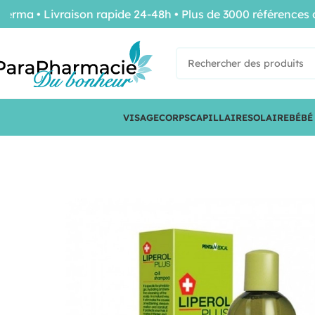
a • Livraison rapide 24-48h • Plus de 3000 références de 
VISAGE
CORPS
CAPILLAIRE
SOLAIRE
BÉBÉ