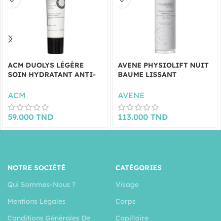
ACM DUOLYS LÉGÈRE
AVENE PHYSIOLIFT NUIT
SOIN HYDRATANT ANTI-
BAUME LISSANT
AGE 40 ML
RÉGÉNÉRANT 30ML
ACM
AVENE
59.000
TND
113.000
TND
NOTRE SOCIÉTÉ
CATÉGORIES
Qui Sommes-Nous ?
Visage
Mentions Légales
Corps
Conditions Générales De
Capillaire