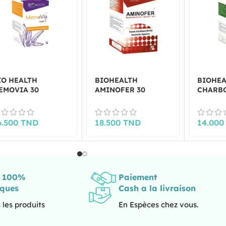
IO HEALTH
BIOHEALTH
BIOHEA
EMOVIA 30
AMINOFER 30
CHARB
ELULES
GELLULES
30 GEL
6.500
TND
18.500
TND
14.00
s 100%
Paiement
iques
Cash a la livraison
 les produits
En Espèces chez vous.