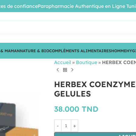
e confiance
Parapharmacie Authentique en Ligne Tunisie • 
 & MAMAN
NATURE & BIO
COMPLÉMENTS ALIMENTAIRES
HOMME
HYG
Accueil
»
Boutique
»
HERBEX COEN
HERBEX COENZYME 
GELULES
38.000
TND