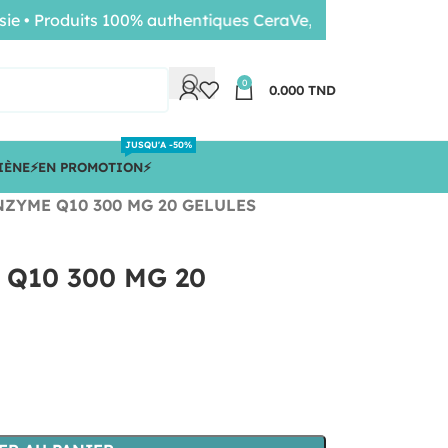
Produits 100% authentiques CeraVe, Nuxe, Bioderma • Livra
0
0.000
TND
JUSQU'A -50%
IÈNE
⚡️EN PROMOTION⚡️
ZYME Q10 300 MG 20 GELULES
Q10 300 MG 20