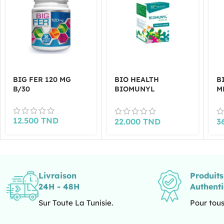
BIG FER 120 MG
BIO HEALTH
B
B/30
BIOMUNYL
M
SPIRULINE 45
G
GELULES
12.500
TND
22.000
TND
3
Livraison
Produit
24H - 48H
Authent
Sur Toute La Tunisie.
Pour tous