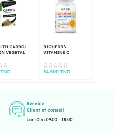
LTH CARBOL
BIOHERBS
BIOHERBS
ON VEGETAL
VITAMINE C
VITAMINE D3
ULES
LIPOSOMALE
BOITE DE 60
0
TND
34.500
TND
39.000
TND
Service
Client et conseil
Lun-Dim 09:00 - 18:00