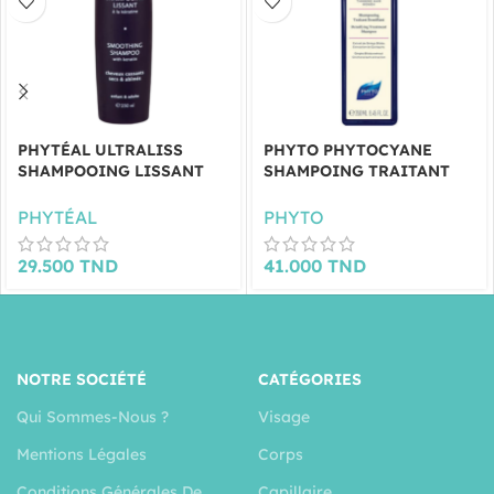
PHYTÉAL ULTRALISS
PHYTO PHYTOCYANE
SHAMPOOING LISSANT
SHAMPOING TRAITANT
250ML
DENSIFIANT 250 ML
PHYTÉAL
PHYTO
29.500
TND
41.000
TND
NOTRE SOCIÉTÉ
CATÉGORIES
Qui Sommes-Nous ?
Visage
Mentions Légales
Corps
Conditions Générales De
Capillaire