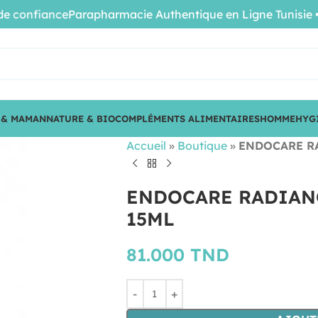
confiance
Parapharmacie Authentique en Ligne Tunisie • Pro
 & MAMAN
NATURE & BIO
COMPLÉMENTS ALIMENTAIRES
HOMME
HYG
Accueil
»
Boutique
»
ENDOCARE R
ENDOCARE RADIAN
15ML
81.000
TND