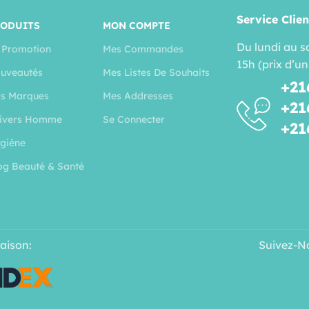
Service Clien
RODUITS
MON COMPTE
Du lundi au s
 Promotion
Mes Commandes
15h (prix d’un
uveautés
Mes Listes De Souhaits
+21
s Marques
Mes Addresses
+21
ivers Homme
Se Connecter
+21
giéne
og Beauté & Santé
raison:
Suivez-N