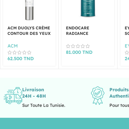
ACM DUOLYS CRÈME
ENDOCARE
E
CONTOUR DES YEUX
RADIANCE
S
15 ML
CONTOUR DES YEUX
-
15ML
ACM
E
81.000
TND
62.500
TND
2
Livraison
Produit
24H - 48H
Authent
Sur Toute La Tunisie.
Pour tous