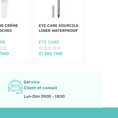
RE CRÈME
EYE CARE SOURCILS
EYE CARE SO
OCHES
LINER WATERPROOF
LINER WATE
R DES YEUX
LIGHT
MEDUIM
ARE
EYE CARE
EYE CARE
TND
27.500
TND
33.000
TND
Service
Client et conseil
Lun-Dim 09:00 - 18:00