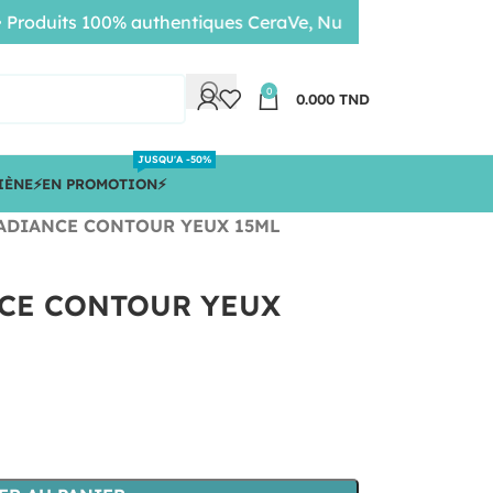
duits 100% authentiques CeraVe, Nuxe, Bioderma • Livrais
0
0.000
TND
JUSQU'A -50%
IÈNE
⚡️EN PROMOTION⚡️
ADIANCE CONTOUR YEUX 15ML
CE CONTOUR YEUX