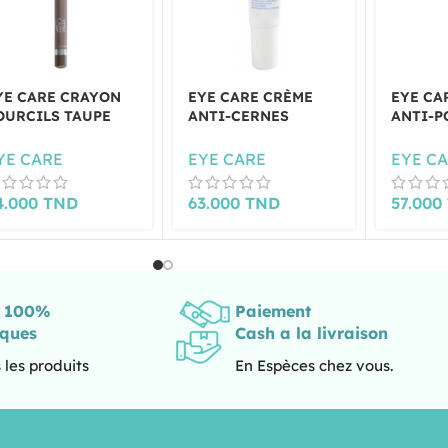
YE CARE CRAYON
EYE CARE CRÈME
EYE CA
OURCILS TAUPE
ANTI-CERNES
ANTI-P
031
CONTOUR DES YEUX
CONTOU
YE CARE
EYE CARE
EYE C
4.000
TND
63.000
TND
57.000
s 100%
Paiement
iques
Cash a la livraison
 les produits
En Espèces chez vous.