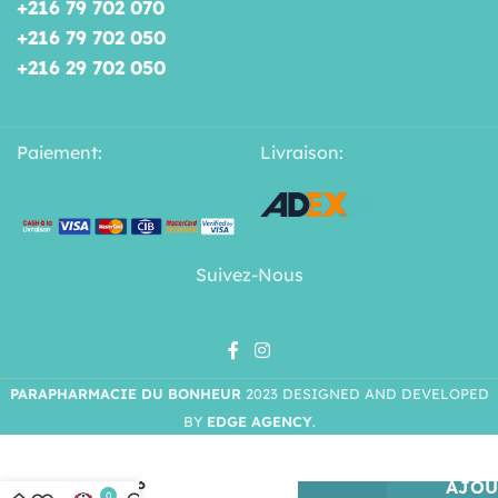
+216 79 702 070
+216 79 702 050
+216 29 702 050
Paiement:
Livraison:
Suivez-Nous
PARAPHARMACIE DU BONHEUR
2023 DESIGNED AND DEVELOPED
BY
EDGE AGENCY
.
DOPPELHERZ
AKTIV SIROP
OMEGA-3
AJOU
0