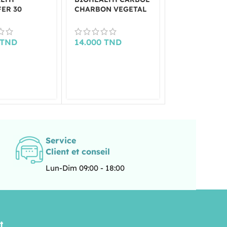
ER 30
CHARBON VEGETAL
30 GELULES
ES
30 GELULES
20.000
TND
TND
14.000
TND
Service
Client et conseil
Lun-Dim 09:00 - 18:00
t