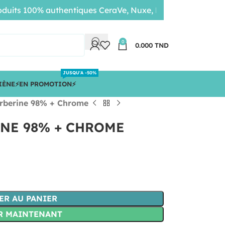
 100% authentiques CeraVe, Nuxe, Bioderma • Livraison rap
0
0.000
TND
JUSQU'A -50%
IÈNE
⚡️EN PROMOTION⚡️
berine 98% + Chrome
NE 98% + CHROME
ER AU PANIER
R MAINTENANT