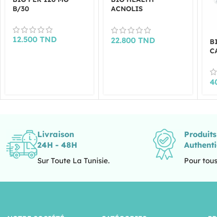
B/30
ACNOLIS
,30GELULES
12.500
TND
22.800
TND
B
C
G
4
Livraison
Produit
24H - 48H
Authent
Sur Toute La Tunisie.
Pour tous