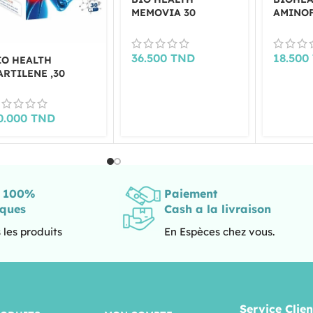
MEMOVIA 30
AMINOF
GELULES
GELLUL
36.500
TND
18.500
IO HEALTH
ARTILENE ,30
ELULES
0.000
TND
s 100%
Paiement
iques
Cash a la livraison
 les produits
En Espèces chez vous.
Service Clien