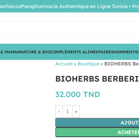
nce
Parapharmacie Authentique en Ligne Tunisie • Produits
 & MAMAN
NATURE & BIO
COMPLÉMENTS ALIMENTAIRES
HOMME
HYG
Accueil
»
Boutique
»
BIOHERBS Ber
BIOHERBS BERBERI
32.000
TND
AJOUT
ACHETE