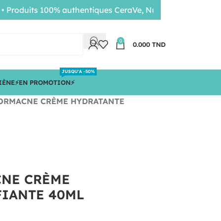
oduits 100% authentiques CeraVe, Nuxe, Bioderma • Livrais
0
0.000
TND
JUSQU'A -50%
IÈNE
⚡️EN PROMOTION⚡️
ORMACNE CRÈME HYDRATANTE
NE CRÈME
FIANTE 40ML