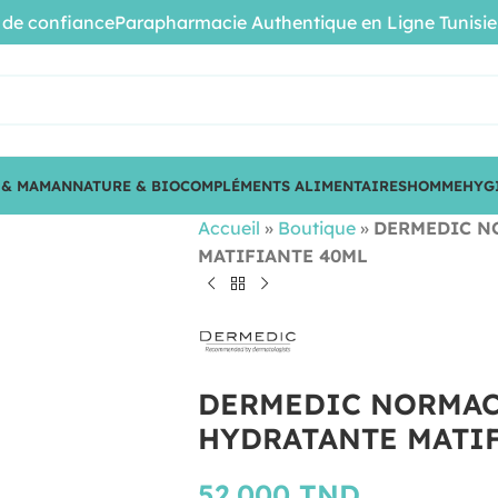
confiance
Parapharmacie Authentique en Ligne Tunisie • Pr
 & MAMAN
NATURE & BIO
COMPLÉMENTS ALIMENTAIRES
HOMME
HYG
Accueil
»
Boutique
»
DERMEDIC N
MATIFIANTE 40ML
DERMEDIC NORMAC
HYDRATANTE MATI
52.000
TND