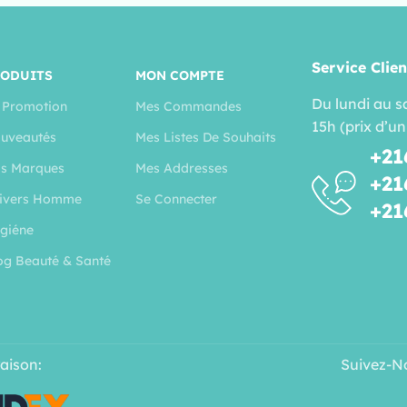
Service Clien
RODUITS
MON COMPTE
Du lundi au s
 Promotion
Mes Commandes
15h (prix d’un
uveautés
Mes Listes De Souhaits
+21
s Marques
Mes Addresses
+21
ivers Homme
Se Connecter
+21
giéne
og Beauté & Santé
raison:
Suivez-N