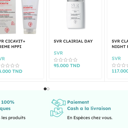
VR CICAVIT+
SVR CLAIRIAL DAY
SVR CL
REME HPPI
NIGHT 
EPARATRICE ANTI
SVR
ARQUES 100ML
SVR
VR
95.000
TND
117.00
4.000
TND
s 100%
Paiement
iques
Cash a la livraison
 les produits
En Espèces chez vous.