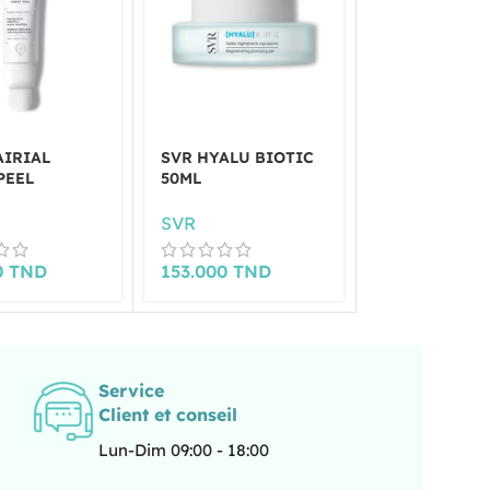
AIRIAL
SVR HYALU BIOTIC
SVR SENSIFI
PEEL
50ML
AQUA-GEL
SVR
SVR
0
TND
153.000
TND
47.000
TND
Service
Client et conseil
Lun-Dim 09:00 - 18:00