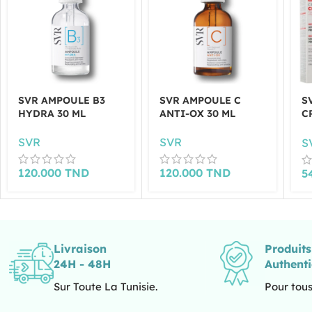
SVR AMPOULE B3
SVR AMPOULE C
S
HYDRA 30 ML
ANTI-OX 30 ML
C
R
M
SVR
SVR
S
120.000
TND
120.000
TND
5
Livraison
Produit
24H - 48H
Authent
Sur Toute La Tunisie.
Pour tous