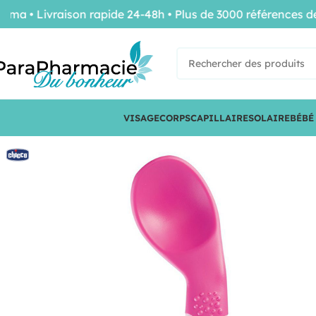
• Livraison rapide 24-48h • Plus de 3000 références de co
VISAGE
CORPS
CAPILLAIRE
SOLAIRE
BÉBÉ