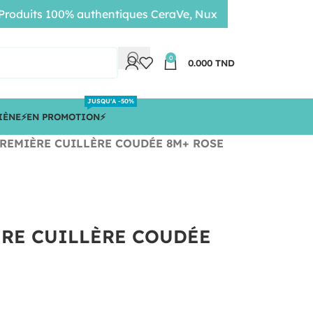
uits 100% authentiques CeraVe, Nuxe, Bioderma • Livraison
0
0.000
TND
JUSQU'A -50%
IÈNE
⚡️EN PROMOTION⚡️
REMIÈRE CUILLÈRE COUDÉE 8M+ ROSE
RE CUILLÈRE COUDÉE