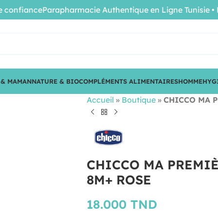
nfiance
Parapharmacie Authentique en Ligne Tunisie • Prod
 & MAMAN
NATURE & BIO
COMPLÉMENTS ALIMENTAIRES
HOMME
HYG
Accueil
»
Boutique
»
CHICCO MA P
CHICCO MA PREMIÈ
8M+ ROSE
18.000
TND