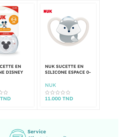
CETTE EN
NUK SUCETTE EN
NUK SUCETT
NE DISNEY
SILICONE ESPACE 0-
SILICONE ES
 0-6 MOIS
6 M
18 M FILLE
NUK
NUK
0
TND
11.000
TND
11.000
TND
Service