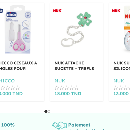
HICCO CISEAUX À
NUK ATTACHE
NUK SU
NGLES POUR
SUCETTE – TREFLE
SILICO
ÉBÉS ROSE
VERT
MICKEY
HICCO
NUK
NUK
0.000
TND
18.000
TND
13.00
s 100%
Paiement