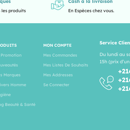
iques
Cash a la livraison
 les produits
En Espèces chez vous.
Service Clien
RODUITS
MON COMPTE
Du lundi au s
 Promotion
Mes Commandes
15h (prix d’un
uveautés
Mes Listes De Souhaits
+21
s Marques
Mes Addresses
+21
ivers Homme
Se Connecter
+21
giéne
og Beauté & Santé