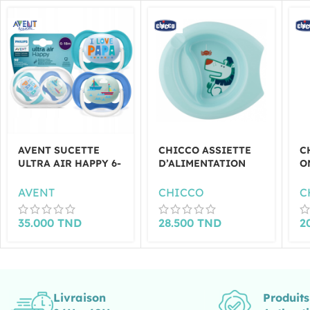
AVENT SUCETTE
CHICCO ASSIETTE
C
ULTRA AIR HAPPY 6-
D’ALIMENTATION
O
18M
FACILE 6 MOIS ET +
B
AVENT
CHICCO
C
35.000
TND
28.500
TND
2
Livraison
Produit