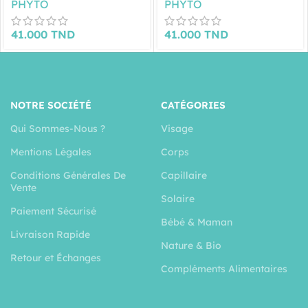
DORÉ -7.3
FONCÉ -6
PHYTO
PHYTO
41.000
TND
41.000
TND
NOTRE SOCIÉTÉ
CATÉGORIES
Qui Sommes-Nous ?
Visage
Mentions Légales
Corps
Conditions Générales De
Capillaire
Vente
Solaire
Paiement Sécurisé
Bébé & Maman
Livraison Rapide
Nature & Bio
Retour et Échanges
Compléments Alimentaires