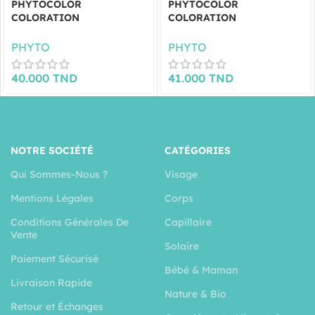
PHYTOCOLOR
PHYTOCOLOR
COLORATION
COLORATION
PERMANENTE BLOND
PERMANENTE BLOND
CUIVRÉ DORÉ-7.43
DORÉ -7.3
PHYTO
PHYTO
40.000
TND
41.000
TND
NOTRE SOCIÉTÉ
CATÉGORIES
Qui Sommes-Nous ?
Visage
Mentions Légales
Corps
Conditions Générales De
Capillaire
Vente
Solaire
Paiement Sécurisé
Bébé & Maman
Livraison Rapide
Nature & Bio
Retour et Échanges