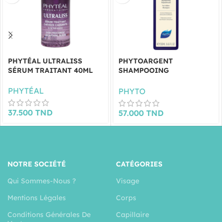
PHYTÉAL ULTRALISS
PHYTOARGENT
SÉRUM TRAITANT 40ML
SHAMPOOING
DÉJAUNISSANT 250ML
PHYTÉAL
PHYTO
37.500
TND
57.000
TND
NOTRE SOCIÉTÉ
CATÉGORIES
Qui Sommes-Nous ?
Visage
Mentions Légales
Corps
Conditions Générales De
Capillaire