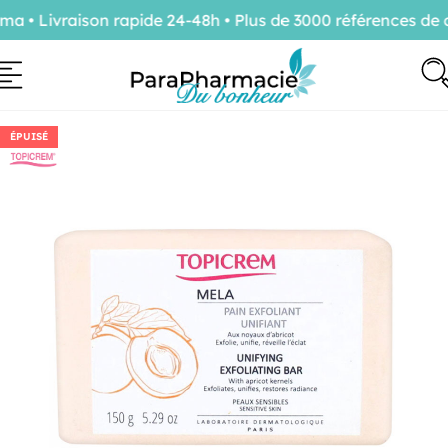
• Livraison rapide 24-48h • Plus de 3000 références de c
ÉPUISÉ