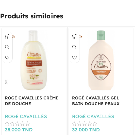
Produits similaires
ROGÉ CAVAILLÈS CRÈME
ROGÉ CAVAILLÈS GEL
DE DOUCHE
BAIN DOUCHE PEAUX
NOURRISSANTE KARITÉ
SÈCHES MACADAMIA BIO
BIO & EXTRAIT DE
400 ML
ROGÉ CAVAILLÈS
ROGÉ CAVAILLÈS
MAGNOLIA 250 ML
28.000
TND
32.000
TND