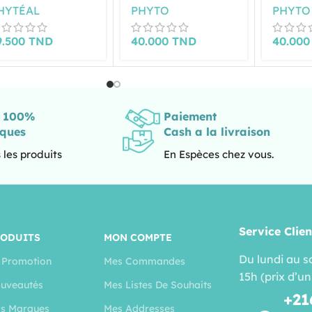
RÉGULATEUR 250ML
BLOND 
HYTÉAL
PHYTO
PHYTO
DORÉ-7
9.500
TND
40.000
TND
40.00
s 100%
Paiement
iques
Cash a la livraison
 les produits
En Espèces chez vous.
Service Clien
RODUITS
MON COMPTE
Du lundi au s
 Promotion
Mes Commandes
15h (prix d’un
uveautés
Mes Listes De Souhaits
+21
s Marques
Mes Addresses