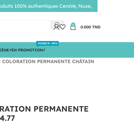
s 100% authentiques CeraVe, Nuxe, Bioderma • Livraison r
0
0.000
TND
JUSQU'A -50%
IÈNE
⚡️EN PROMOTION⚡️
 COLORATION PERMANENTE CHÂTAIN
RATION PERMANENTE
4.77