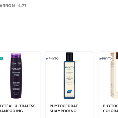
RRON -4.77
HYTÉAL ULTRALISS
PHYTOCEDRAT
PHYTO
HAMPOOING
SHAMPOOING
COLOR
ISSANT 250ML
PURIFIANT SÉBO-
PERMA