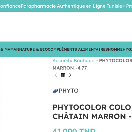
iance
Parapharmacie Authentique en Ligne Tunisie • Produit
 & MAMAN
NATURE & BIO
COMPLÉMENTS ALIMENTAIRES
HOMME
HYG
Accueil
»
Boutique
»
PHYTOCOLOR
MARRON -4.77
PHYTOCOLOR COLO
CHÂTAIN MARRON -
41.000
TND