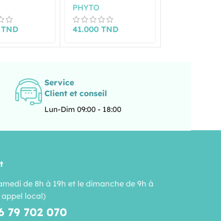
CUIVRÉ
BLOND DORÉ -7.3
CROISSANCE
PHYTO
PHYTO
.43
12 X 7.5 ML
0
TND
41.000
TND
131.000
TN
Service
Client et conseil
Lun-Dim 09:00 - 18:00
t
amedi de 8h à 19h et le dimanche de 9h à
 appel local)
6 79 702 070