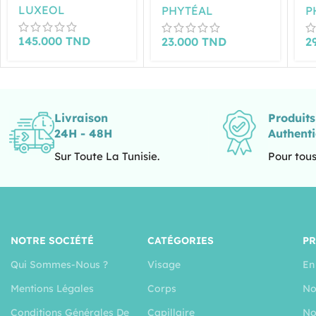
LUXEOL
PHYTÉAL
P
145.000
TND
23.000
TND
2
Livraison
Produit
24H - 48H
Authent
Sur Toute La Tunisie.
Pour tous
NOTRE SOCIÉTÉ
CATÉGORIES
P
Qui Sommes-Nous ?
Visage
En
Mentions Légales
Corps
No
Conditions Générales De
Capillaire
No