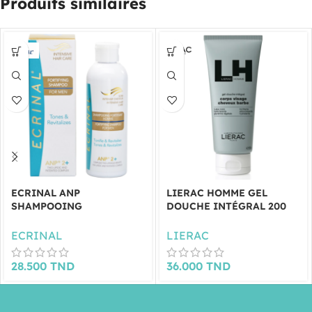
Produits similaires
ECRINAL ANP
LIERAC HOMME GEL
SHAMPOOING
DOUCHE INTÉGRAL 200
FORTIFIANT HOMME
ML
200ML
ECRINAL
LIERAC
28.500
TND
36.000
TND