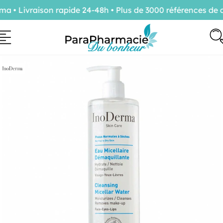
• Livraison rapide 24-48h • Plus de 3000 références de c