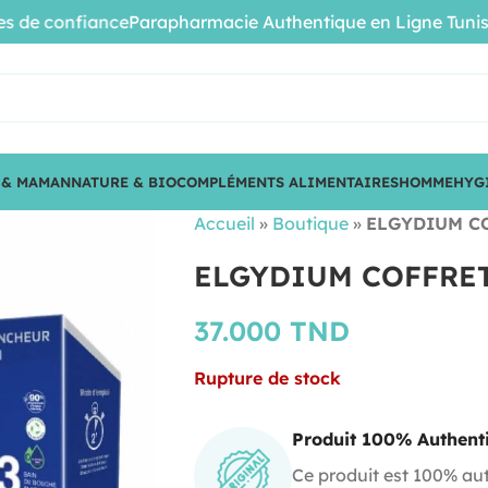
e confiance
Parapharmacie Authentique en Ligne Tunisie • 
 & MAMAN
NATURE & BIO
COMPLÉMENTS ALIMENTAIRES
HOMME
HYG
Accueil
»
Boutique
»
ELGYDIUM C
ELGYDIUM COFFRE
37.000
TND
Rupture de stock
Produit 100% Authent
Ce produit est 100% aut