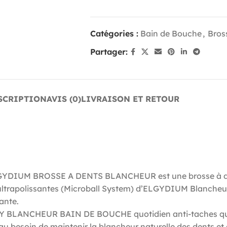
Catégories :
Bain de Bouche
,
Bros
Partager:
SCRIPTION
AVIS (0)
LIVRAISON ET RETOUR
YDIUM BROSSE A DENTS BLANCHEUR est une brosse à dents
 ultrapolissantes (Microball System) d’ELGYDIUM Blancheur
ante.
 BLANCHEUR BAIN DE BOUCHE quotidien anti-taches qui ré
 besoin de maintenir la blancheur naturelle des dents et d