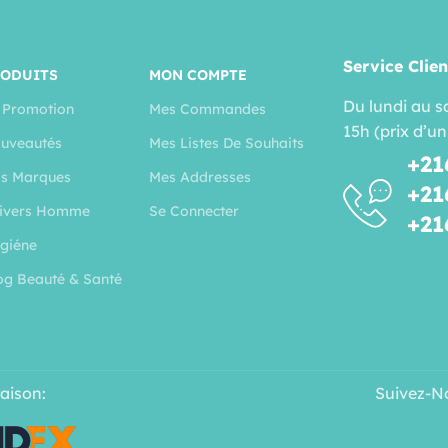
Service Clien
RODUITS
MON COMPTE
Du lundi au s
 Promotion
Mes Commandes
15h (prix d’un
uveautés
Mes Listes De Souhaits
+21
s Marques
Mes Addresses
+21
ivers Homme
Se Connecter
+21
giéne
og Beauté & Santé
raison:
Suivez-N