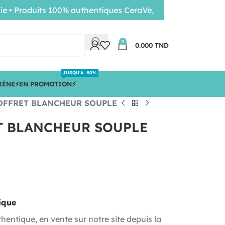
Produits 100% authentiques CeraVe, Nuxe, Bioderma • Livra
0
0.000
TND
JUSQU'A -50%
IÈNE
⚡️EN PROMOTION⚡️
OFFRET BLANCHEUR SOUPLE
T BLANCHEUR SOUPLE
ique
hentique, en vente sur notre site depuis la