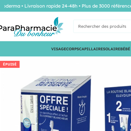
ma • Livraison rapide 24-48h • Plus de 3000 références d
VISAGE
CORPS
CAPILLAIRE
SOLAIRE
BÉBÉ
ÉPUISÉ