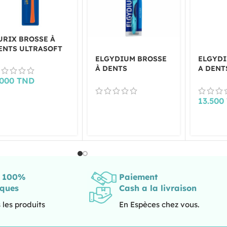
URIX BROSSE À
ENTS ULTRASOFT
ELGYDIUM BROSSE
ELGYDI
À DENTS
A DENT
ANTIPLAQUE
BLANC
.000
TND
MEDIUM
MEDIU
13.500
s 100%
Paiement
iques
Cash a la livraison
 les produits
En Espèces chez vous.