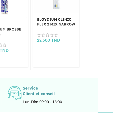
ELGYDIUM CLINIC
ELGYDIUM
FLEX 2 MIX NARROW
MONSTER KI
BROSSE A D
UM BROSSE
SOUPLE 2/6 
S
HEUR
22.500
TND
11.000
TND
M
TND
Service
Client et conseil
Lun-Dim 09:00 - 18:00