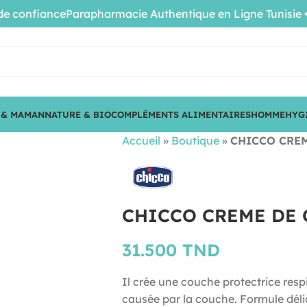
confiance
Parapharmacie Authentique en Ligne Tunisie • Pro
 & MAMAN
NATURE & BIO
COMPLÉMENTS ALIMENTAIRES
HOMME
HYG
Accueil
»
Boutique
»
CHICCO CREM
CHICCO CREME DE 
31.500
TND
Il crée une couche protectrice respi
causée par la couche. Formule délic