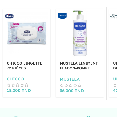
CHICCO LINGETTE
MUSTELA LINIMENT
U
72 PIÈCES
FLACON-POMPE
D
400ML
CHICCO
U
MUSTELA
18.000
TND
4
36.000
TND