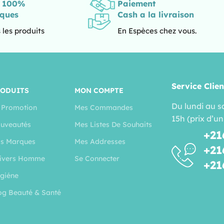
s 100%
Paiement
iques
Cash a la livraison
 les produits
En Espèces chez vous.
Service Clien
RODUITS
MON COMPTE
Du lundi au s
 Promotion
Mes Commandes
15h (prix d’un
uveautés
Mes Listes De Souhaits
+21
s Marques
Mes Addresses
+21
ivers Homme
Se Connecter
+21
giéne
og Beauté & Santé