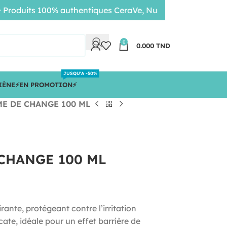
duits 100% authentiques CeraVe, Nuxe, Bioderma • Livrais
0
0.000
TND
JUSQU'A -50%
IÈNE
⚡️EN PROMOTION⚡️
E DE CHANGE 100 ML
CHANGE 100 ML
rante, protégeant contre l’irritation
ate, idéale pour un effet barrière de