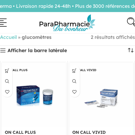
ma • Livraison rapide 24-48h • Plus de 3000 références d
Accueil
»
glucomètres
2 résultats affichés
Afficher la barre latérale
ON CALL PLUS
ON CALL VIVID
ON CALL PLUS
ON CALL VIVID